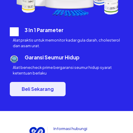
3 In 1 Parameter
Alat praktis untuk memonitor kadar gula darah, cholesterol
dan asam urat.
Garansi Seumur Hidup
Alat benecheck prime bergaransi seumur hidup syarat
ketentuan berlaku
Beli Sekarang
Informasi hubungi