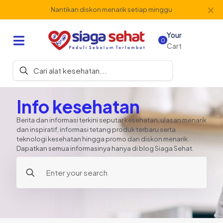
✕
Nantikan diskon menarik setiap minggu
Your
0
Cart
Info kesehatan
Berita dan informasi terkini seputar kesehatan, ulasan menarik
dan inspiratif, informasi tetang produk terbaru serta
teknologi kesehatan hingga promo dan diskon menarik.
Dapatkan semua informasinya hanya di blog Siaga Sehat.