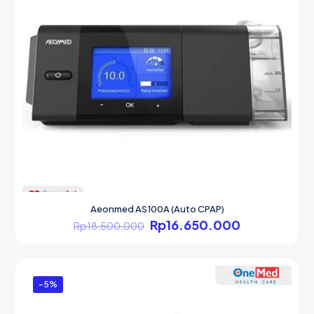
Aeonmed AS100A (Auto CPAP)
Harga
Harga
Rp
16.650.000
Rp
18.500.000
aslinya
saat
adalah:
ini
Rp18.500.000.
adalah:
Rp16.650.0
-5%