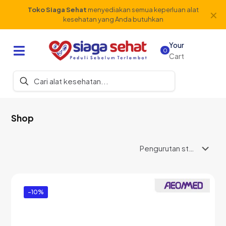
Toko Siaga Sehat
menyediakan semua keperluan alat
✕
kesehatan yang Anda butuhkan
Your
0
Cart
Shop
-10%