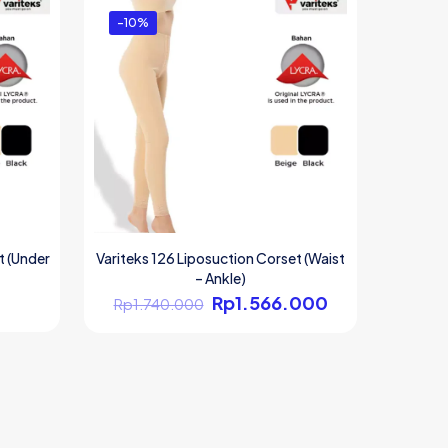
Rp1.296.000.
Rp1.314.000.
-10%
t (Under
Variteks 126 Liposuction Corset (Waist
– Ankle)
Harga
Harga
Rp
1.566.000
Rp
1.740.000
aslinya
saat
adalah:
ini
Rp1.740.000.
adalah:
Rp1.566.000.