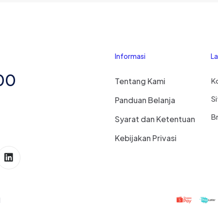
Informasi
L
00
Tentang Kami
Ko
S
Panduan Belanja
B
Syarat dan Ketentuan
Kebijakan Privasi
d