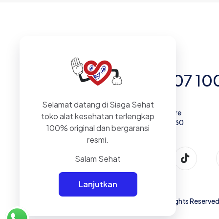
Informasi hubungi
+62 878 0707 10
Selamat datang di Siaga Sehat
Jl. Letjen M.T. Haryono Kav.10 MTH Square
toko alat kesehatan terlengkap
Ground Floor No.A8A-B, DKI Jakarta 13330
100% original dan bergaransi
resmi.
Salam Sehat
Lanjutkan
© 2024
Siaga Sehat Medical Store
| All Rights Reserve