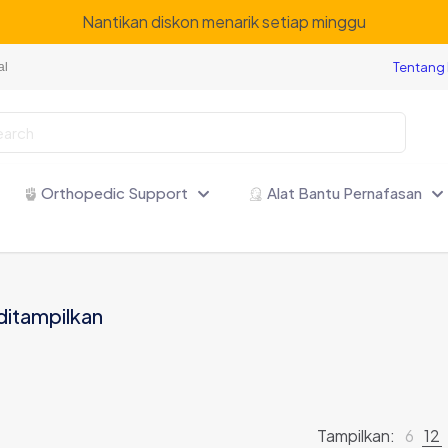
Nantikan diskon menarik setiap minggu
Tentang
al
Orthopedic Support
Alat Bantu Pernafasan
ditampilkan
Tampilkan:
6
12