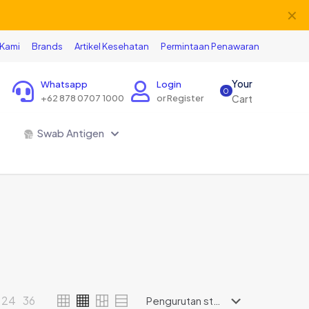
✕
 Kami
Brands
Artikel Kesehatan
Permintaan Penawaran
Your
Whatsapp
Login
0
+62 878 0707 1000
or Register
Cart
Swab Antigen
24
36