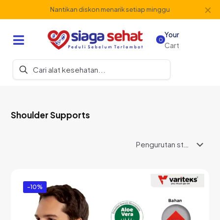
✕
Nantikan diskon menarik setiap minggu
Your
0
Cart
Shoulder Supports
-10%